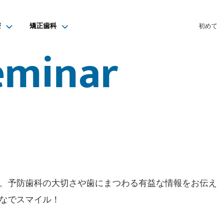
リニック｜福岡市西区姪浜の予防歯科・歯医者
療
矯正歯科
初め
eminar
、予防歯科の大切さや歯にまつわる有益な情報をお伝え
なでスマイル！